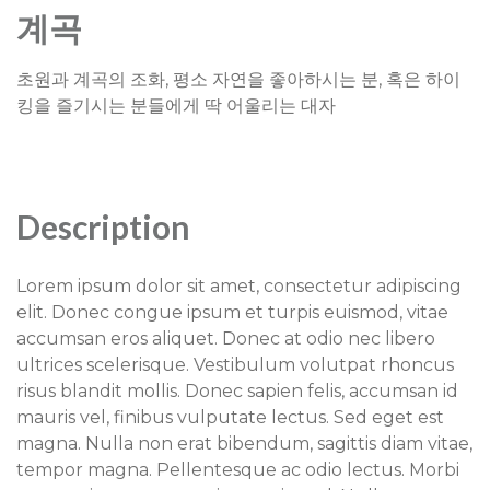
계곡
초원과 계곡의 조화, 평소 자연을 좋아하시는 분, 혹은 하이
킹을 즐기시는 분들에게 딱 어울리는 대자
Description
Lorem ipsum dolor sit amet, consectetur adipiscing
elit. Donec congue ipsum et turpis euismod, vitae
accumsan eros aliquet. Donec at odio nec libero
ultrices scelerisque. Vestibulum volutpat rhoncus
risus blandit mollis. Donec sapien felis, accumsan id
mauris vel, finibus vulputate lectus. Sed eget est
magna. Nulla non erat bibendum, sagittis diam vitae,
tempor magna. Pellentesque ac odio lectus. Morbi