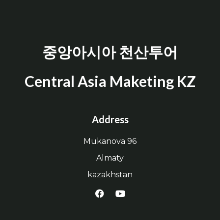
중앙아시아 천산투어
Central Asia Maketing KZ
Address
Mukanova 96
Almaty
kazakhstan