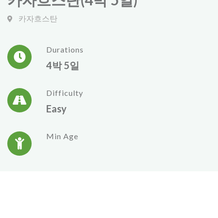
카자흐스탄
Durations
4박 5일
Difficulty
Easy
Min Age