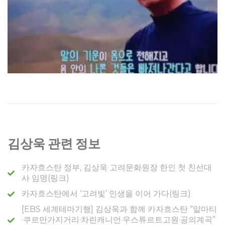
김상욱 관련 정보
카자흐스탄 정부, 김상욱 고려문화원장 한인 첫 친선대
사 임명(링크)
카자흐스탄에서 ‘고려빛’ 인생을 이어 가다(링크)
[EBS 세계테마기행] 김상욱과 함께 카자흐스탄 “알마티
·쿠르만가지거리·차린캐니언·우스튜르트고원·공의계곡”