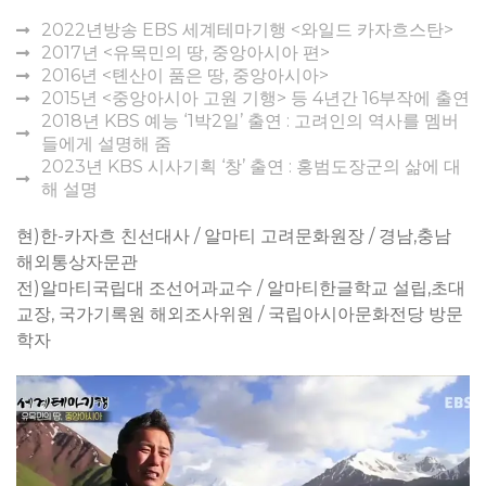
2022년방송 EBS 세계테마기행 <와일드 카자흐스탄>
2017년 <유목민의 땅, 중앙아시아 편>
2016년 <톈산이 품은 땅, 중앙아시아>
2015년 <중앙아시아 고원 기행> 등 4년간 16부작에 출연
2018년 KBS 예능 ‘1박2일’ 출연 : 고려인의 역사를 멤버
들에게 설명해 줌
2023년 KBS 시사기획 ‘창’ 출연 : 홍범도장군의 삶에 대
해 설명
현)한-카자흐 친선대사 / 알마티 고려문화원장 / 경남,충남
해외통상자문관
전)알마티국립대 조선어과교수 / 알마티한글학교 설립,초대
교장, 국가기록원 해외조사위원 / 국립아시아문화전당 방문
학자