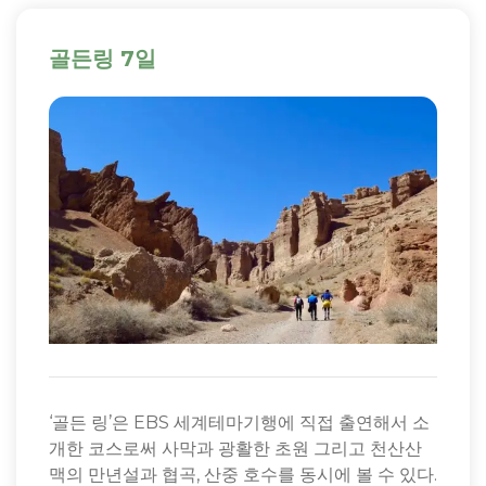
골든링 7일
‘골든 링’은 EBS 세계테마기행에 직접 출연해서 소
개한 코스로써 사막과 광활한 초원 그리고 천산산
맥의 만년설과 협곡, 산중 호수를 동시에 볼 수 있다.