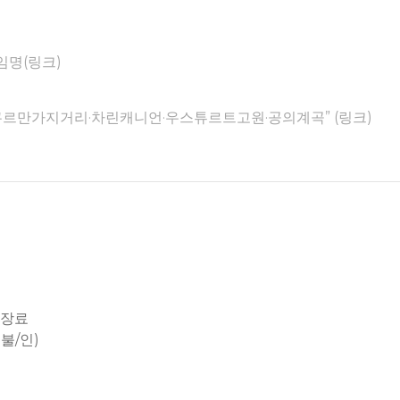
임명(링크)
·쿠르만가지거리·차린캐니언·우스튜르트고원·공의계곡” (링크)
입장료
불/인)