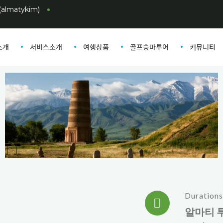
lmatykim)
소개
서비스소개
여행상품
골프승마투어
커뮤니티
Durations
알마티 투