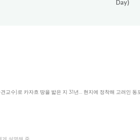
Day)
견교수)로 카자흐 땅을 밟은 지 31년… 현지에 정착해 고려인
들에게 설명해 줌