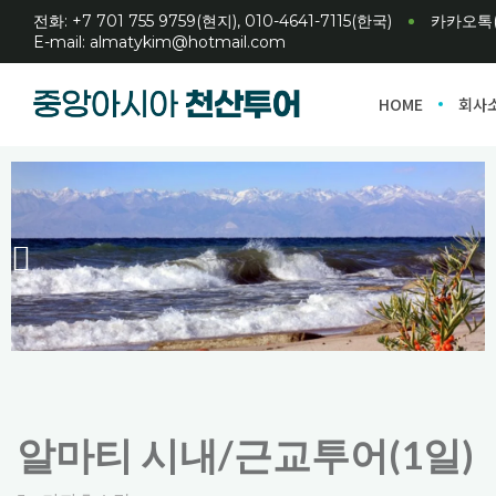
전화: +7 701 755 9759(현지), 010-4641-7115(한국)
카카오톡(a
E-mail: almatykim@hotmail.com
HOME
회사
알마티 시내/근교투어(1일)