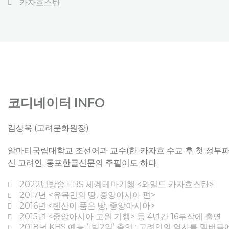
카자흐스탄
코디네이터 INFO
김상욱 (고려문화원장)
알마티국립대학교 조선어과 교수(한-카자흐 수교 후 첫 정부파
신 고려인. 동포한글신문의 주필이도 하다.
2022년방송 EBS 세계테마기행 <와일드 카자흐스탄>
2017년 <유목민의 땅, 중앙아시아 편>
2016년 <톈산이 품은 땅, 중앙아시아>
2015년 <중앙아시아 고원 기행> 등 4년간 16부작에 출연
2018년 KBS 예능 ‘1박2일’ 출연 : 고려인의 역사를 멤버