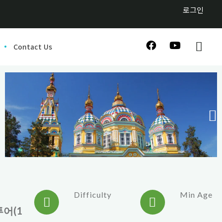
로그인
Contact Us
Difficulty
Min Age
어(1